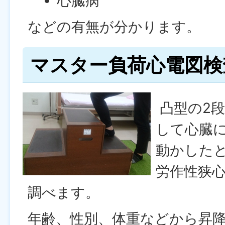
心臓病
などの有無が分かります。
マスター負荷心電図検
凸型の2
して心臓
動かした
労作性狭
調べます。
年齢、性別、体重などから昇