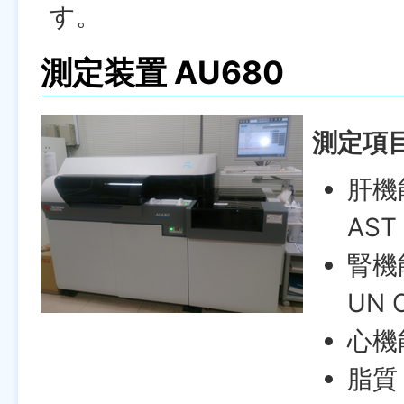
す。
測定装置 AU680
測定項
肝機
AST
腎機
UN 
心機
脂質