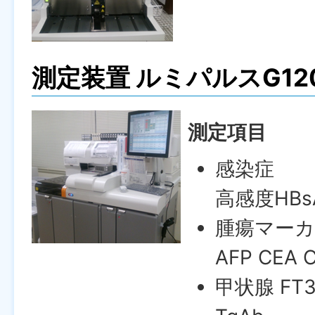
測定装置 ルミパルスG12
測定項目
感染症
高感度HBsA
腫瘍マーカ
AFP CEA C
甲状腺 FT3 