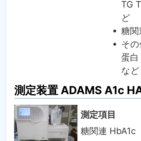
TG 
ど
糖関
その
蛋白 
など
測定装置
ADAMS A1c H
測定項目
糖関連 HbA1c