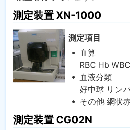
測定装置 XN-1000
測定項目
血算
RBC Hb WB
血液分類
好中球 リン
その他 網状
測定装置 CG02N