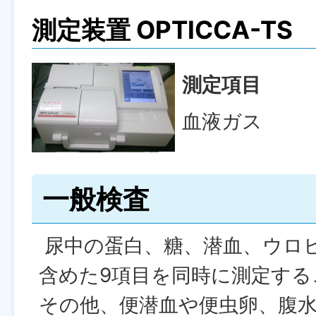
測定装置 OPTICCA-TS
測定項目
血液ガス
一般検査
尿中の蛋白、糖、潜血、ウロ
含めた9項目を同時に測定す
その他、便潜血や便虫卵、腹