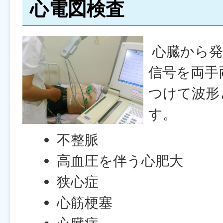
心電図検査
心臓から発
信号を両手
つけて波形
す。
不整脈
高血圧を伴う心肥大
狭心症
心筋梗塞